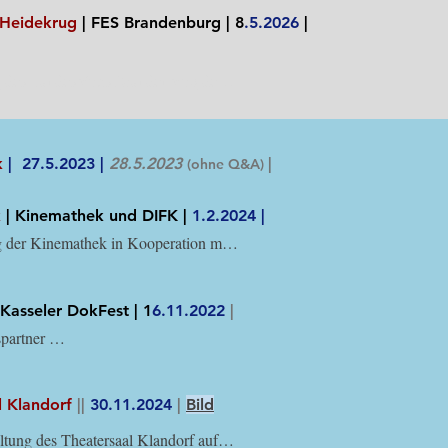
 Heidekrug
| FES Brandenburg
| 8
.5.2026
|
g des Landesbüros Brandenburg der 
rt-Stiftung und des Kulturhauses 
k
|
27.5.2023 |
28.5.2023
|
(ohne Q&A)
k
| Kinemathek und DIFK |
1.2.2024 |
g der Kinemathek in Kooperation mit 
sraelische Freundeskreis im Stadt- 
s Karlsruhe
 Kasseler DokFest | 1
6.11.2022
|
artner 
nierungsnetzwerk Nordhessen. 
Jens Geiger
l Klandorf
|
|
30.11.2024
|
Bild
ltung des Theatersaal Klandorf auf 