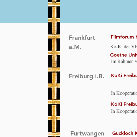
Landesarbeit
mit dem Nati
Frankfurt
Filmforum 
a.M.
Ko-Ki der VHS
„Dynamiken d
Goethe Uni
Im Rahmen vo
Universitäts
Antisemitismus
Freiburg i.B.
KoKi Freib
Organisation
Religiösen i
Rosenzweig-In
In Kooperati
Schnittstelle
Yafo e.V.
Zentralrat de
KoKi Freib
Prof. Doron K
im Zentralrat
In Kooperati
Yafo e.V. und
Stadt Freibur
Furtwangen
Guckloch 