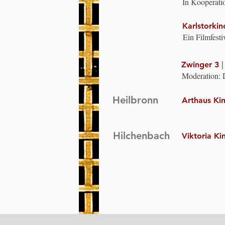
In Kooperati
e. V., der V
Montpellier-
Karlstorkin
Unterstützt d
Ein Filmfesti
Deutschland 
V. in enger 
Bundesprogra
Heidelberg.
BMSFSJ. Mode
Zwinger 3
Moderation: D
Heilbronn
Arthaus Ki
Hilchenbach
Viktoria K