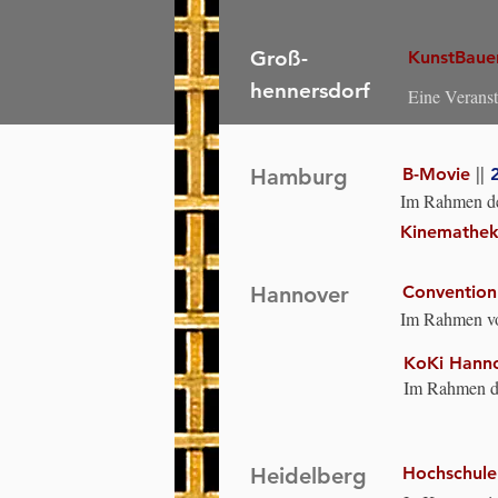
/Georg-Augus
Untertützung 
jüdische Zu
Groß-
KunstBaue
hennersdorf
Eine Veranst
Landesarbeit
mit dem Nati
Pankonin
Hamburg
B-Movie
||
Im Rahmen des
Pauli. Modera
Kinemathe
Heer
Hannover
Convention
Im Rahmen von
Moderation: P
KoKi Hann
Im Rahmen des
"Was ist Dir h
Richter
Heidelberg
Hochschule 