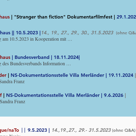
n Przemek Zybowski und auf 
inladung von Corinna Harfouch.
mhaus
| "Stranger than fiction" Dokumentarfilmfest |
29.1.20
haus || 10.5.2023 |
14., 19., 27., 29., 30., 31.5.2023
(ohne Q&
g am 10.5.2023 in Kooperation mit 
rband Information & Beratung für 
. Moderation: Nora Hespers.
mhaus
| Bundesverband | 18.11.2024|
g des Bundesverbands Information & 
NS-Verfolgte e.V., gefördert durch 
 Erinnerung, Verantwortung und 
eder
|
NS-Dokumentationsstelle Villa Merländer | 19.11.2024
|
) sowie das Bundesministerium der 
Sandra Franz
F).  Moderation: Katja Garmasch. 
 Dr. Peter Pogany-Wnendt.
of
|
NS-Dokumentationsstelle Villa Merländer | 9.6.2026
|
 Sandra Franz
||
que/naTo
9.5.2023 |
14.,19.,27., 29.- 31.5.2023
(ohne Q&A