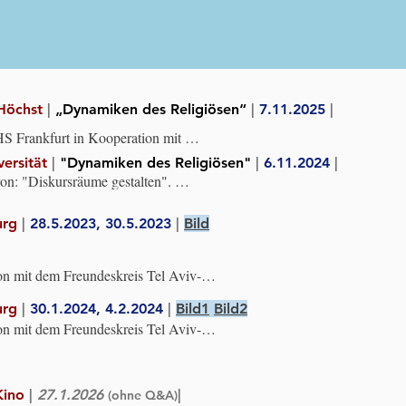
sgemeinschaft Auseinandersetzung 
onalsozialismus (sLAG).
Höchst
|
„Dynamiken des Religiösen“
|
7.11.2025
|
 Frankfurt in Kooperation mit 
es Religiösen“ /Goethe Uni FFM
versität
|
"Dynamiken des Religiösen"
|
6.11.2024
|
n: "Diskursräume gestalten". 
weite Wochen gegen Rassismus und 
 | Innitiation: Dr. Silvia Richter | 
urg
|
28.5.2023, 30.5.2023
|
Bild
: Forschungsverbund Dynamiken des 
n Kooperation mit dem Buber-
stitut, Goethe-Universität, der 
on mit dem Freundeskreis Tel Aviv-
 Religion, Goethe-Universität und dem 
r Juden in Deutschland | Moderation: 
urg
|
30.1.2024, 4.2.2024
|
Bild1
Bild2
iesel, Leiter der Bildungsabteilung 
 der Juden in Deutschland.
on mit dem Freundeskreis Tel Aviv-
 mit freundlicher Unterstützung der 
g im Breisgau
Kino
|
27.1.2026
|
(ohne Q&A)