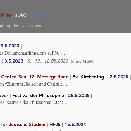
t-Universität Göttingen mit der 
der Gesellschaft für christlich-
sammenarbeit Göttingen e.V.
rKino
|
sLAG
|
2.11.2025
|
altung der sächsischen 

sgemeinschaft Auseinandersetzung 
onalsozialismus, Moderation: Felix 
23.5.2023
|
 Dokumentarfilmsalons auf St. 
tion: Jens Geiger Ehrengast: Hannes 
k
|
3.5.2023 |
8., 13., 18.05.2023
|
(ohne Q&A)
 Center, Saal 17, Messegelände
|
Ev. Kirchentag
|
2.5.2025
 “Zentrum Jüdisch und Christlich”, 
rof. Dr. Doron Kiesel.
over
|
Festival der Philosophie
|
25.5.2025
|
 Festivals der Philosophie 2025: 
eilig?" , Moderation: Dr. Silvia 
für Jüdische Studien
|
HFJS
|
15.5.2024
|