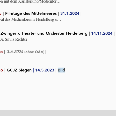
on mit dem Karlstorkino/Medienforum 
HS Edingen-Neckarhausen, dem 
Haus und dem U-Lab Heidelberg. 
o
|
Filmtage des Mittelmeeres
|
31.1.2024
|
urch die Stadt Heidelberg und Mosaik 
val des Medienforums Heidelberg e. 
e.V. im Rahmen des 
Kooperation mit dem Montpellier-Haus 
mms „Demokratie leben!“ des 
ration: Dr. Silvia Richter
|
Zwinger x
Theater und Orchester Heidelberg |
14.11.2024
|
r. Silvia Richter
no
|
3.6.2024
|
(ohne Q&A)
ino
|
GCJZ
Siegen
| 14.5.2023
|
Bild