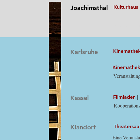
Joachimsthal
Kulturhaus
Veranstaltun
Friedrich-Ebe
Heidekrug
Karlsruhe
Kinemathe
Kinemathe
Veranstaltun
dem Deutsch-I
und Landkrei
Kassel
Filmladen
|
Kooperationsp
Antidiskrimi
Moderation: 
Klandorf
Theatersaa
Eine Veransta