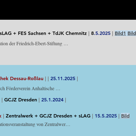
sLAG + FES Sachsen + TdJK Chemnitz
|
8
.5.2025
|
Bild1
Bil
ion der Friedrich-Ebert-Stiftung 
Tage der jüdischen Kultur e.V. 
 der Sächsischen 
sgemeinschaft Auseinandersetzung 
nalsozialismus anlässlich des 8. Mai, 
ührung und anschließendem Gespräch 
er Avnon, Martin Dulig (MdL) und 
othek Dessau-Roßlau
|
|
25.11.2025
|
r.
ch Förderverein Anhaltische 
ei, „Demokratie leben!“, 
 für Demokratie; unterstützt durch 
|
GCJZ Dresden
|
25.1.2024
|
-Roßlau
k
|
Zentralwerk + GCJZ Dresden + sLAG
|
15.5.2025
|
Bild
ionsveranstaltung von Zentralwerk, 
ür Christlich-Jüdische 
it Dresden und der sächsischen 