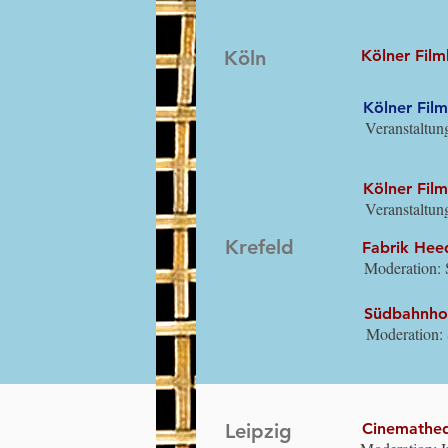
Initiative vo
freundliche E
Köln
Kölner Fil
Kölner Film
Veranstaltun
dem Bundesve
NS-Verfolgte
Kölner Fil
Veranstaltun
Beratung für 
die Stiftung
Krefeld
Fabrik He
Zukunft (EVZ
Moderation: 
Finanzen (BM
Podiumsgast:
Südbahnh
Moderation:
Leipzig
Cinemathe